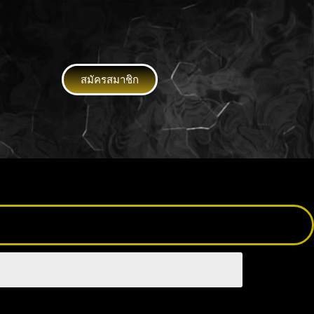
สมัครสมาชิก