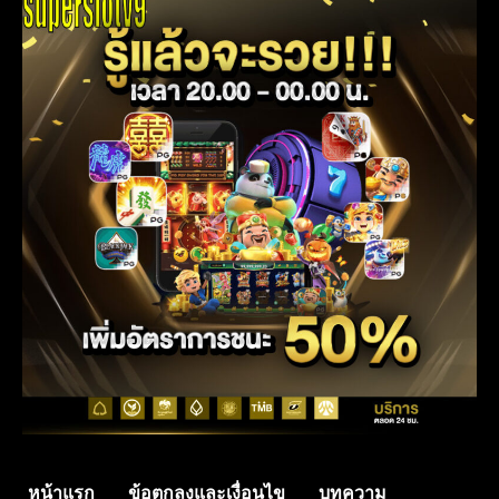
หน้าแรก
ข้อตกลงและเงื่อนไข
บทความ