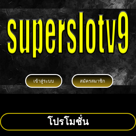
เข้าสู่ระบบ
สมัครสมาชิก
โปรโมชั่น